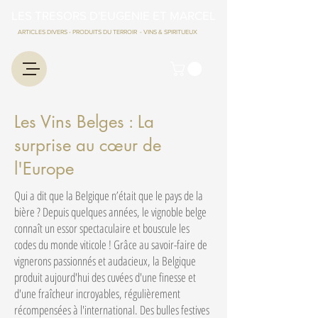
LES TRESORS D'EUGENIE ET MARCEL
ARTICLES DIVERS - PRODUITS DU TERROIR - VINS & SPIRITUEUX
Les Vins Belges : La
surprise au cœur de
l'Europe
Qui a dit que la Belgique n’était que le pays de la
bière ? Depuis quelques années, le vignoble belge
connaît un essor spectaculaire et bouscule les
codes du monde viticole ! Grâce au savoir-faire de
vignerons passionnés et audacieux, la Belgique
produit aujourd'hui des cuvées d'une finesse et
d'une fraîcheur incroyables, régulièrement
récompensées à l'international. Des bulles festives