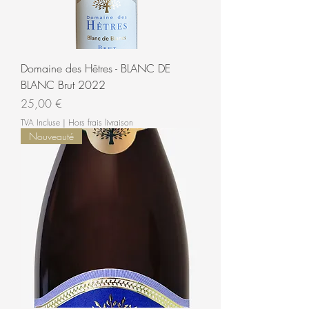
Domaine des Hêtres - BLANC DE
BLANC Brut 2022
Prix
25,00 €
TVA Incluse
|
Hors frais livraison
Nouveauté