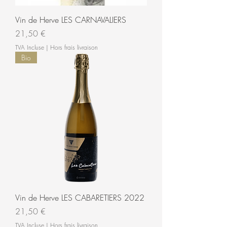
Vin de Herve LES CARNAVALIERS
Prix
21,50 €
TVA Incluse
|
Hors frais livraison
Bio
Vin de Herve LES CABARETIERS 2022
Prix
21,50 €
TVA Incluse
|
Hors frais livraison