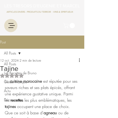
LES TRESORS D'EUGENIE ET MARCEL
ARTICLES DIVERS - PRODUITS DU TERROIR - VINS & SPIRITUEUX
Post
All Posts
12 oct. 2024
2 min de lecture
All Posts
Tajine
Les Recettes de Bruno
Noté NaN étoiles sur 5.
La 
cuisine marocaine
 est réputée pour ses 
Guide Pratique
saveurs riches et ses plats épicés, offrant 
Actu
une expérience gustative unique. Parmi 
Découvertes
les 
recettes
 les plus emblématiques, les 
tajines
 occupent une place de choix. 
Que ce soit à base d'
agneau
 ou de 