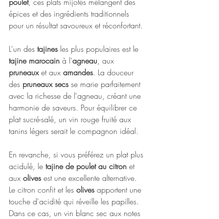
poulet
, ces plats mijotés mélangent des 
épices et des ingrédients traditionnels 
pour un résultat savoureux et réconfortant.
L'un des 
tajines
 les plus populaires est le 
tajine marocain
 à l'
agneau
, aux 
pruneaux
 et aux 
amandes
. La douceur 
des 
pruneaux secs
 se marie parfaitement 
avec la richesse de l'agneau, créant une 
harmonie de saveurs. Pour équilibrer ce 
plat sucré-salé, un vin rouge fruité aux 
tanins légers serait le compagnon idéal.
En revanche, si vous préférez un plat plus 
acidulé, le 
tajine de poulet au citron
 et 
aux 
olives
 est une excellente alternative. 
Le citron confit et les 
olives
 apportent une 
touche d'acidité qui réveille les papilles. 
Dans ce cas, un vin blanc sec aux notes 