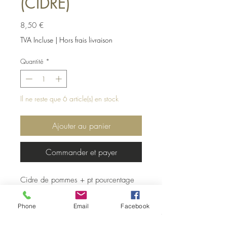
(CIDRE)
Prix
8,50 €
TVA Incluse
|
Hors frais livraison
Quantité
*
Il ne reste que 6 article(s) en stock
Ajouter au panier
Commander et payer
Cidre de pommes + pt pourcentage
de Jus de raisin
Degré alcool : 5%
Phone
Email
Facebook
Dégustez cette nouveauté créée dans
le Pays de Herve, le plateau herbager