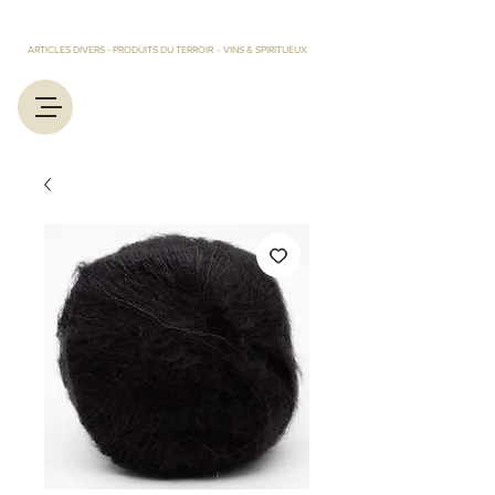
LES TRESORS D'EUGENIE ET MARCEL
ARTICLES DIVERS - PRODUITS DU TERROIR - VINS & SPIRITUEUX