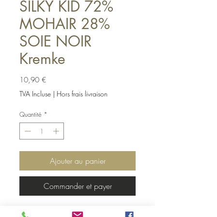
SILKY KID 72%
MOHAIR 28%
SOIE NOIR
Kremke
Prix
10,90 €
TVA Incluse
|
Hors frais livraison
Quantité
*
Ajouter au panier
Commander et payer
SILKY KID NOIR