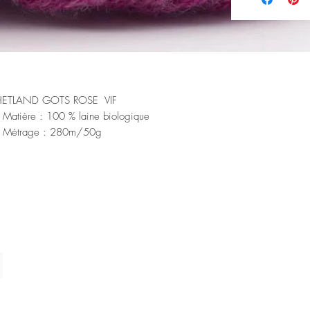
HETLAND GOTS ROSE VIF
Matière : 100 % laine biologique
Métrage : 280m/50g
Aiguille : 2,5-4 mm
Echantillon : 24 = 10 cm
Consommation de matériel pour le pull femme taille M : 400g
Instructions de lavage : Laver à la main ou laver à l’eau froide et délic
en machine.
o Shetland est une laine certifiée GOTS pour ceux qui aiment tricoter de
uleurs tout en ayant une large palette de choix. Bien que notre Bio
etland ne soit pas originaire des îles Shetland elles-mêmes, il s’agit d’u
l de laine certifié biologique qui se rapproche le plus de la laine Shetlan
propriée. À ce jour, il n’y a pas de fermes certifiées GOTS dans les île
etland.