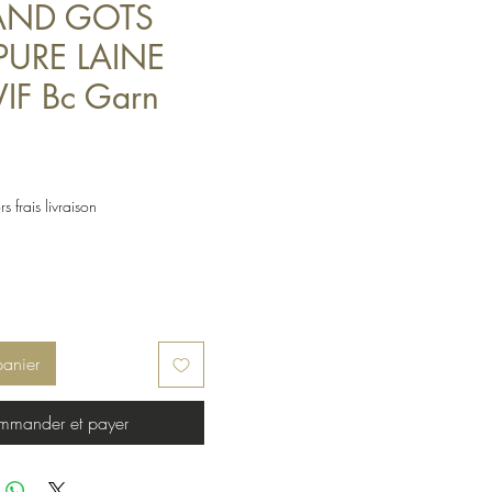
AND GOTS
PURE LAINE
IF Bc Garn
s frais livraison
panier
mander et payer