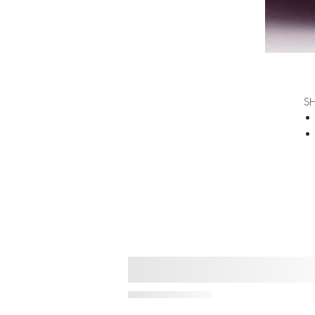
S
Bi
co
Sh
fi
ap
Sh