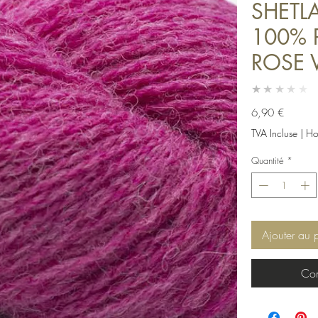
SHETL
100% 
ROSE V
★★★★★
Prix
6,90 €
TVA Incluse
|
Hor
Quantité
*
Ajouter au 
Com