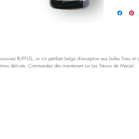
couvrez RUFFUS, un vin pétillant belge d'exception aux bulles fines et 
ômes délicats. Commandez dès maintenant sur Les Trésors de Marcel.
 millésime 2024 du célèbre vignoble des Agaises s'annonce comme u
ritable réussite. Cette année, la cuvée spéciale est disponible en format
gnum, idéale pour les grandes occasions et les moments partagés entr
is ou en famille.
grand format permet de mieux préserver les arômes et la finesse du vin,
frant une expérience gustative unique.La cuvée sauvage, élaborée avec
in par les vignerons, est appréciée pour ses notes fruitées et sa fraîcheu
comparable.
est un vin qui se déguste aussi bien à l'intérieur que sur une terrasse, lo