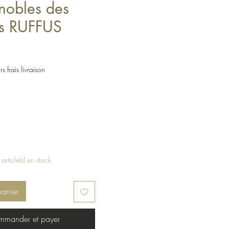
gnobles des
s RUFFUS
s frais livraison
 article(s) en stock
panier
mander et payer