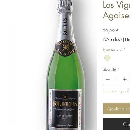
Les Vi
Agaise
Prix
29,99 €
TVA Incluse
|
Hor
Type de Brut
*
Quantité
*
Il ne reste que 8
Ajouter au 
Com