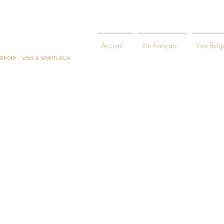
ENIE ET
Accueil
Vin Français
Vins Belg
RROIR - VINS & SPIRITUEUX