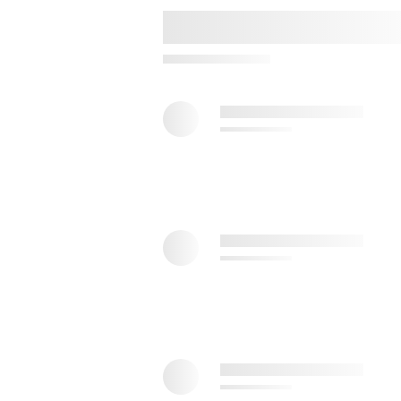
de
d’
Vi
du
No
Ro
Ne
Fr
Ac
Se
Cl
pl
pa