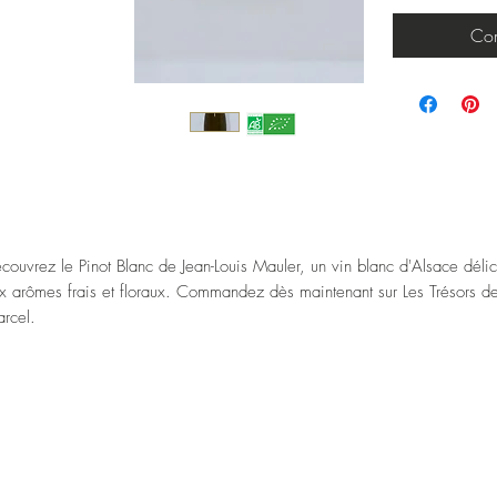
Com
couvrez le Pinot Blanc de Jean-Louis Mauler, un vin blanc d'Alsace délic
x arômes frais et floraux. Commandez dès maintenant sur Les Trésors d
rcel.
pe : Blanc, sec
page : 100% Pinot Blanc
llésime : 2022
rroir: Argilo-calcaire, exposition Sud, Sud-Ouest sur la commune de
blenheim.
ticulture : Cultivée en agriculture biologique, enherbée un rang sur