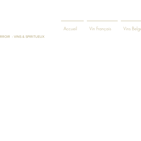
ENIE ET
Accueil
Vin Français
Vins Belg
RROIR - VINS & SPIRITUEUX