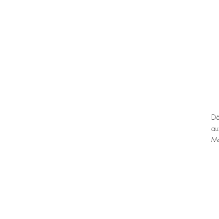
Dé
au
Ma
Ty
Cé
Mi
Te
Be
Vi