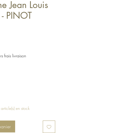
e Jean Louis
 - PINOT
C
s frais livraison
 article(s) en stock
panier