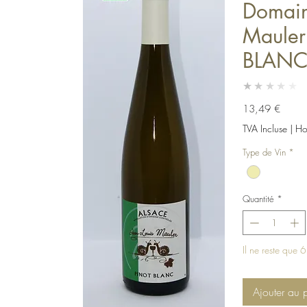
Domain
Mauler
BLAN
★★★★★
Prix
13,49 €
TVA Incluse
|
Hor
Type de Vin
*
Quantité
*
Il ne reste que 6
Ajouter au 