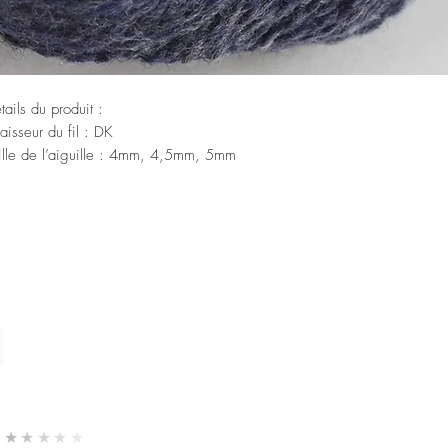
tails du produit :
aisseur du fil : DK
ille de l’aiguille : 4mm, 4,5mm, 5mm
vabilité : Non-Superwash
artement : 18 = 10 cm
rds : 150 m/50 g
tériel : Laine 100 % vierge
★★★★★