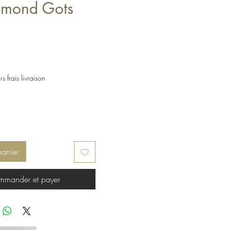
omond Gots
s frais livraison
panier
mander et payer