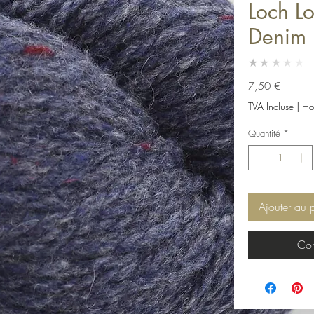
Loch L
Denim
★★★★★
Prix
7,50 €
TVA Incluse
|
Hor
Quantité
*
Ajouter au 
Com