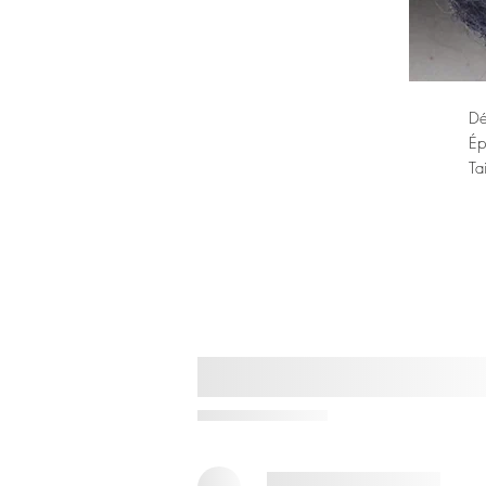
Dé
Ép
Ta
La
Éc
Ya
Ma