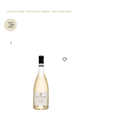
LES TRESORS D'EUGENIE ET MARCEL
ARTICLES DIVERS - PRODUITS DU TERROIR - VINS & SPIRITUEUX