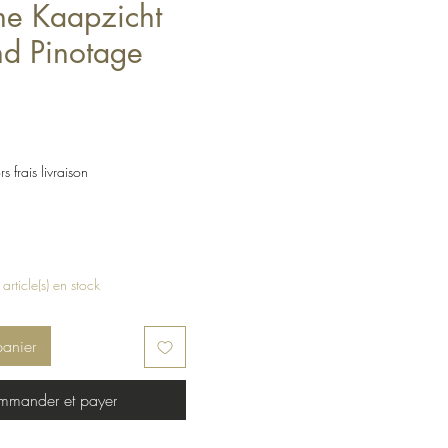
e Kaapzicht
nd Pinotage
s frais livraison
 article(s) en stock
panier
mander et payer