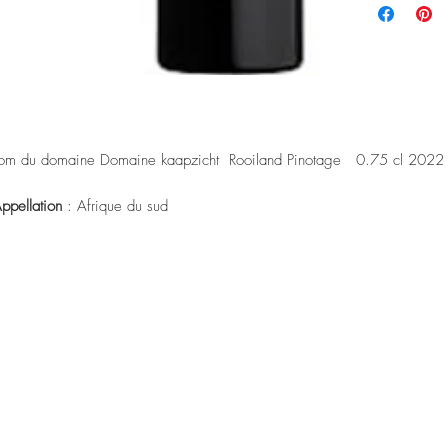
m du domaine Domaine kaapzicht Rooiland Pinotage 0.75 cl 2022
Appellation
: Afrique du sud
Cépages
: 100 % Pinotage
Degré alcool
: 14,5°
Élevage
: 18 mois en fûts de chêne
Sol
: Issu de vignes arbustives non irriguées plantées respectivement en
95 et 1997. Ces vignes produisent entre 4,2 et 6 tonnes par hectare e
nt plantées dans des sols de Koffieklip et des sols granitiques altérés
 Nez
: mûre, bois torréfié, griotte, vanille
Élevage
: Les raisins sont cueillis à la main sur des vignes arbustives, pu
rasés et égrappés dans des cuves en acier inoxydable pour la
rmentation. La levure biodynamique est utilisée pour inoculer la