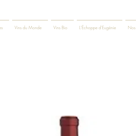
es
Vins du Monde
Vins Bio
L'Échoppe d'Eugènie
Nos 