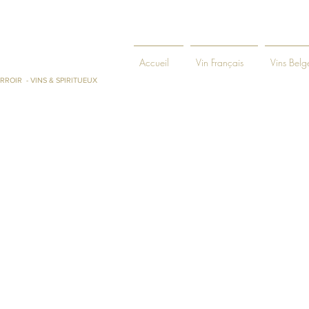
ENIE ET
Accueil
Vin Français
Vins Belg
RROIR - VINS & SPIRITUEUX