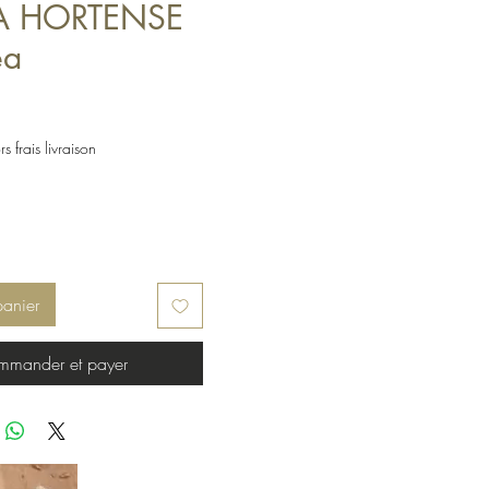
 HORTENSE
ea
s frais livraison
panier
mander et payer