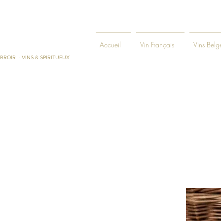
ENIE ET
Accueil
Vin Français
Vins Belg
RROIR - VINS & SPIRITUEUX