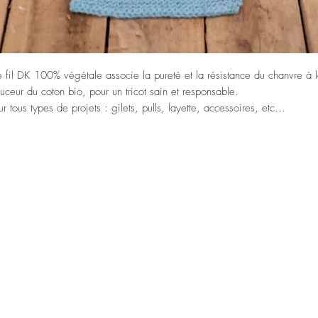
 fil DK 100% végétale associe la pureté et la résistance du chanvre à 
uceur du coton bio, pour un tricot sain et responsable.
ur tous types de projets : gilets, pulls, layette, accessoires, etc…
mya 55% chanvre 45% coton bio
oposé en écheveaux de +/- 170 m/100 g
hantillon après lavage : 20 m/30 rgs
guilles: 4/4,5 mm
Haut de page