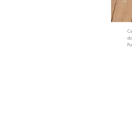
Ce
do
Po
Da
Pr
Éc
Ai