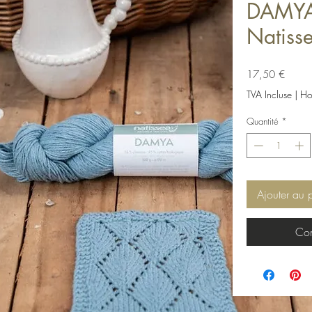
DAMYA
Natiss
Prix
17,50 €
TVA Incluse
|
Hor
Quantité
*
Ajouter au 
Com