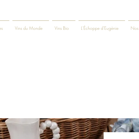
es
Vins du Monde
Vins Bio
L'Échoppe d'Eugènie
Nos 