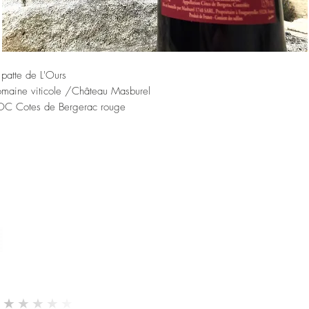
 patte de L'Ours
maine viticole /Château Masburel
C Cotes de Bergerac rouge
llésime : 2019
pages : cabernet Sauvignon (55 %) cabernet franc (35 %) malbec (10
gion :
neur en alcool : 13.5%
lergènes : contient des sulfites
scription du vin:
sus des parcelles de vieux cabernets ( + de 50 ans ).
cération longue ( 5 semaines ) suivie d’une fermentation
trêmement capricieuse ( 6 mois ), complétée par
mois d’élevage en barrique ( 1 et 2 « vins ) .
★★★★★