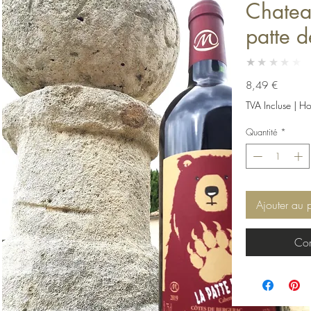
Chatea
patte d
★★★★★
Prix
8,49 €
TVA Incluse
|
Hor
Quantité
*
Ajouter au 
Com