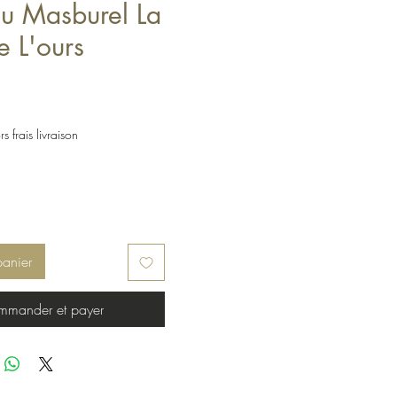
u Masburel La
e L'ours
s frais livraison
panier
mander et payer