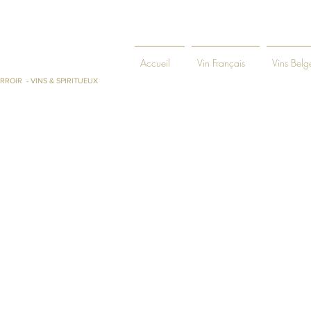
ENIE ET
Accueil
Vin Français
Vins Belg
RROIR - VINS & SPIRITUEUX