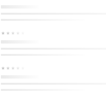
 « PATTE de L’OURS » est une cuvée emblématique de ce
e les beaux terroirs d’argiles pures du château peuvent
oduire de plus appétant : un vin prêt à boire gourmand à
uhait et réconfortant aux notes rondes de fruits noirs et
issantes à la fois, musquées et épicées.
★★★★★
★★★★★