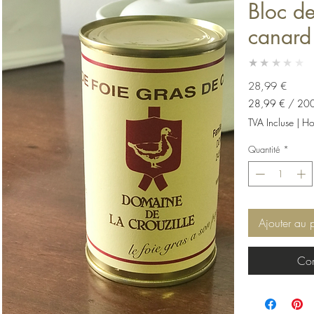
Bloc de
canard
★★★★★
Prix
28,99 €
28,99 €
/
20
28,99 €
TVA Incluse
|
Hor
pour
200
Quantité
*
Grammes
Ajouter au 
Com