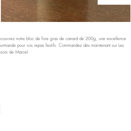
couvrez notre bloc de foie gras de canard de 200g, une excellence
urmande pour vos repas festifs. Commandez dès maintenant sur Les
ésors de Marcel.
nserve de 200g (4-6 parts). Sel, Poivre, Armagnac.
ttre au refrigerateur 24h avant de servir et déguster frais !