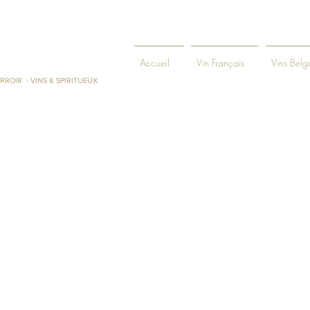
ENIE ET
Accueil
Vin Français
Vins Belg
RROIR - VINS & SPIRITUEUX