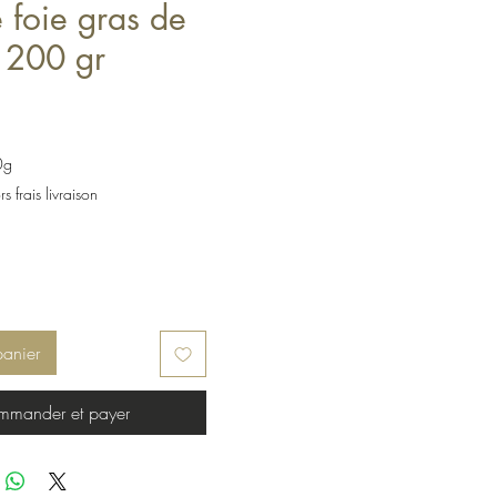
 foie gras de
 200 gr
0g
s frais livraison
panier
mander et payer