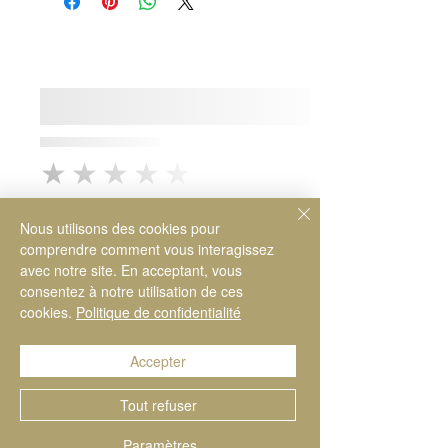
Écartement : 18 = 10 cm
Yards : 100 m/50 g
Matériel : 100 % alpaga
★★★★★
Nous utilisons des cookies pour
comprendre comment vous interagissez
★★★★★
avec notre site. En acceptant, vous
consentez à notre utilisation de ces
cookies.
Politique de confidentialité
Accepter
Tout refuser
★★★★★
Paramètres