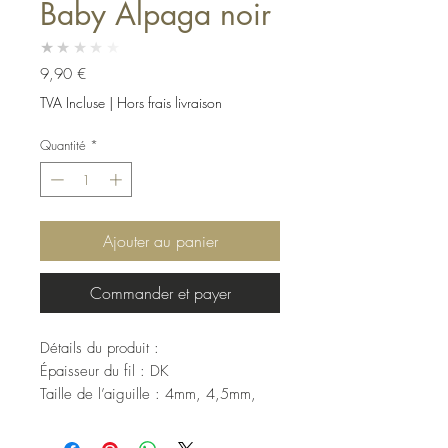
Baby Alpaga noir
★★★★★
Prix
9,90 €
TVA Incluse
|
Hors frais livraison
Quantité
*
Ajouter au panier
Commander et payer
Détails du produit :
Épaisseur du fil : DK
Taille de l’aiguille : 4mm, 4,5mm,
5mm
Lavabilité : Non-Superwash