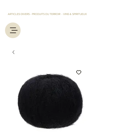
LES TRESORS D'EUGENIE ET MARCEL
ARTICLES DIVERS - PRODUITS DU TERROIR - VINS & SPIRITUEUX