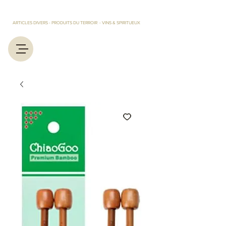
LES TRESORS D'EUGENIE ET MARCEL
ARTICLES DIVERS - PRODUITS DU TERROIR - VINS & SPIRITUEUX