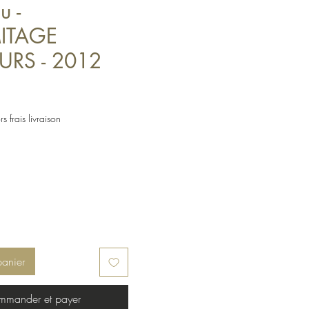
u -
MITAGE
URS - 2012
s frais livraison
panier
mander et payer