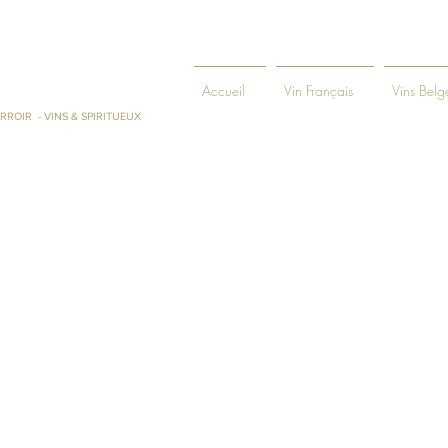
ENIE ET
Accueil
Vin Français
Vins Belg
RROIR - VINS & SPIRITUEUX