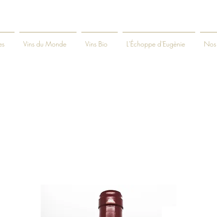
es
Vins du Monde
Vins Bio
L'Échoppe d'Eugènie
Nos 