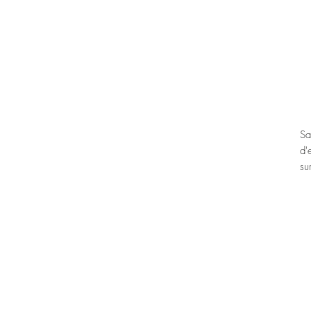
Sa
d'
su
Mi
Cl
Cé
Ex
ch
Cl
pl