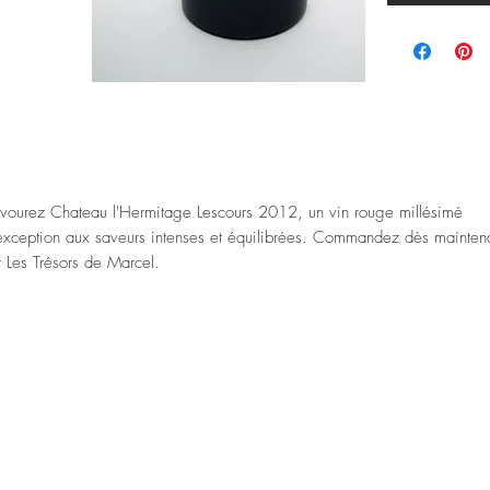
vourez Chateau l'Hermitage Lescours 2012, un vin rouge millésimé
exception aux saveurs intenses et équilibrées. Commandez dès mainten
r Les Trésors de Marcel.
se en bouteille au château.
assé Grand Cru.
page : Merlot, Cabernet-Sauvignon, Cabernet Franc.
cellent avec vos plat de Boeuf, Agneau, de volaille, de Gibier (cerf et
evreuil)
ients et clientes et professions libérales il est possible de commander en
us grande quantité avec un prix et livraison personnalisés contactez-nou