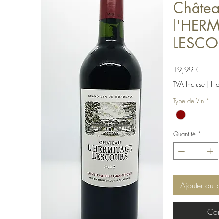
Châtea
l'HER
LESCO
Prix
19,99 €
TVA Incluse
|
Hor
Type de Vin
*
Quantité
*
Ajouter au 
Com