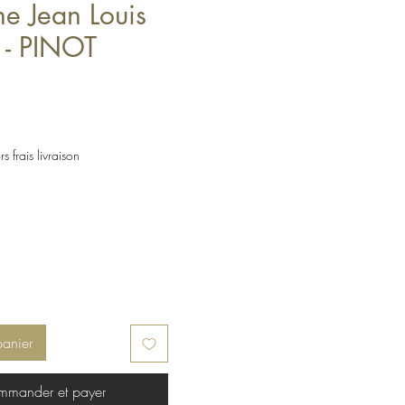
e Jean Louis
 - PINOT
s frais livraison
panier
mander et payer