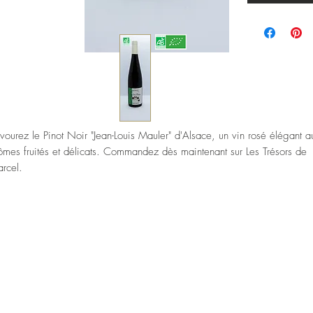
vourez le Pinot Noir "Jean-Louis Mauler" d'Alsace, un vin rosé élégant a
ômes fruités et délicats. Commandez dès maintenant sur Les Trésors de
rcel.
page : Pinot-Noir Millésime : 2022
rroir: Argilo-calcaire, exposition Sud, Sud-Est sur la commune de
blenheim.
ticulture : Cultivée en agriculture biologique, enherbée un rang sur
ux,apports d’amendements issues de l’agriculture biodynamique provena
unéleveur local.
nification: Vendange manuelle, macération d’une vingtaine de
urs,fermentation spontanée puis élevage sur lies fines durant 10 mois,