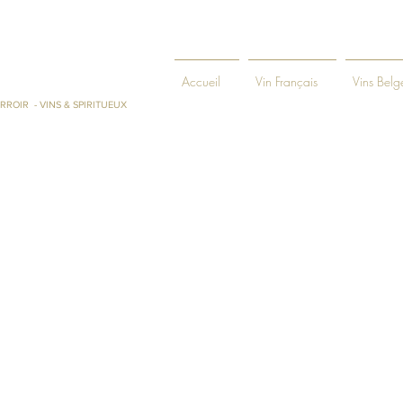
ENIE ET
Accueil
Vin Français
Vins Belg
RROIR - VINS & SPIRITUEUX