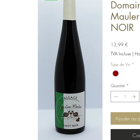
Domain
Mauler
NOIR
Prix
13,99 €
TVA Incluse
|
Hor
Type de Vin
*
Quantité
*
Ajouter au 
Com