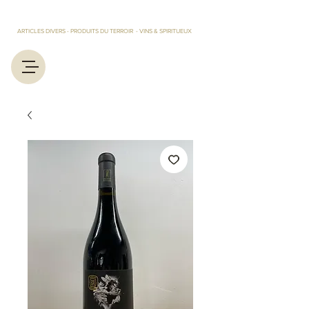
LES TRESORS D'EUGENIE ET MARCEL
ARTICLES DIVERS - PRODUITS DU TERROIR - VINS & SPIRITUEUX