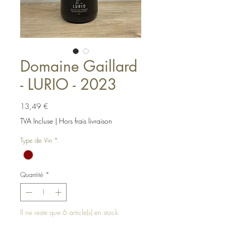
Domaine Gaillard
- LURIO - 2023
Prix
13,49 €
TVA Incluse
|
Hors frais livraison
Type de Vin
*
Quantité
*
Il ne reste que 6 article(s) en stock