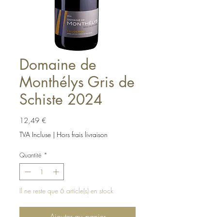
Domaine de
Monthélys Gris de
Schiste 2024
Prix
12,49 €
TVA Incluse
|
Hors frais livraison
Quantité
*
Il ne reste que 6 article(s) en stock
Ajouter au panier