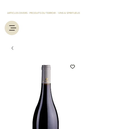
LES TRESORS D'EUGENIE ET MARCEL
ARTICLES DIVERS - PRODUITS DU TERROIR - VINS & SPIRITUEUX