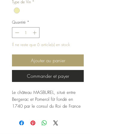
Type de Vin
*
Quantité
*
Il ne reste que 6 article(s) en stock
Ajouter au panier
Commander et payer
Le château MASBUREL, situé entre
Bergerac et Pomerol fût fondé en
1740 par le consul du Roi de France
Louis XV, jean de SAMBELLIE. Depuis,
on y produit de grands vins de garde
grâce à des méthodes respectueuses
de l’environnement et des récoltes à