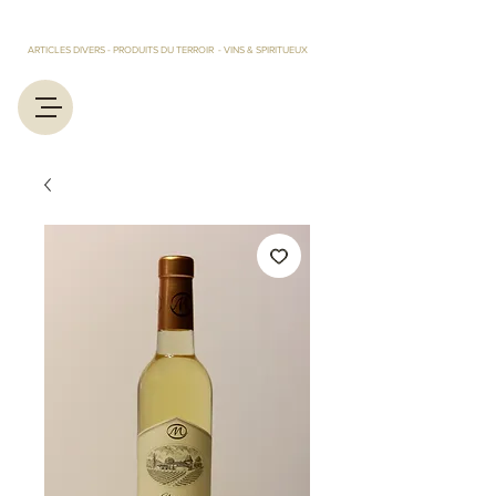
LES TRESORS D'EUGENIE ET MARCEL
ARTICLES DIVERS - PRODUITS DU TERROIR - VINS & SPIRITUEUX