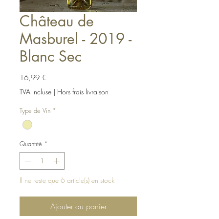
Château de
Masburel - 2019 -
Blanc Sec
Prix
16,99 €
TVA Incluse
|
Hors frais livraison
Type de Vin
*
Quantité
*
Il ne reste que 6 article(s) en stock
Ajouter au panier